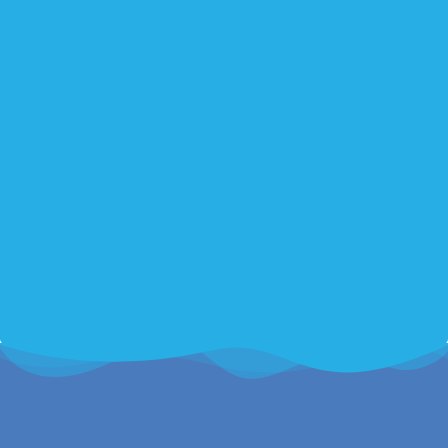
Message*
En soumettant ce formulaire, j'accepte que les informations
saisies soient traitées par
Climeco 33
dans le cadre de ma
demande de contact et de la relation commerciale qui peut en
découler.
En savoir plus en consultant notre politique de
confidentialité.
*
Envoyer