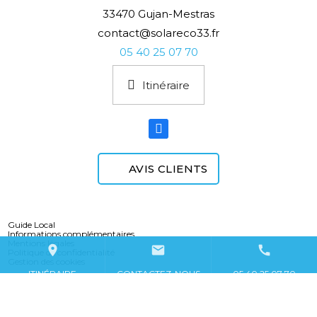
33470 Gujan-Mestras
contact@solareco33.fr
05 40 25 07 70
Itinéraire
AVIS CLIENTS
Guide Local
Informations complémentaires
Mentions légales
place
mail
call
Politique de confidentialité
Gestion des cookies
ITINÉRAIRE
CONTACTEZ-NOUS
05 40 25 07 70