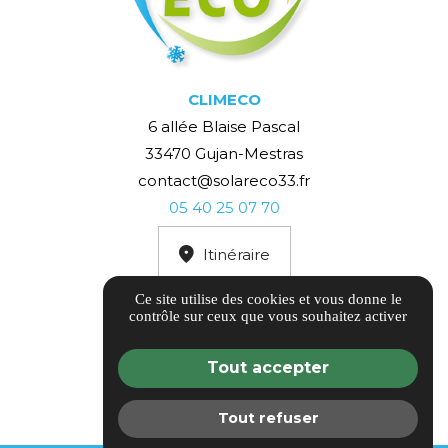
CLIMECO
6 allée Blaise Pascal
33470 Gujan-Mestras
contact@solareco33.fr
05 40 25 07 70
Itinéraire
Ce site utilise des cookies et vous donne le
contrôle sur ceux que vous souhaitez activer
Tout accepter
AVIS CLIENTS
Tout refuser