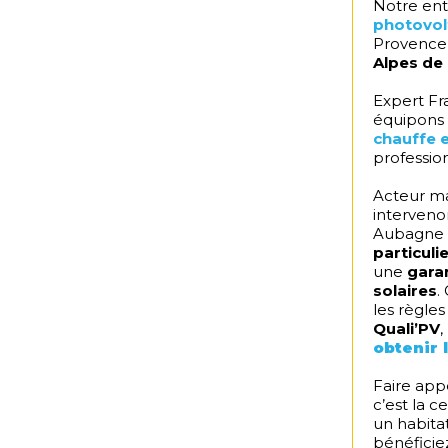
Notre entr
photovol
Provence,
Alpes de 
Expert Fr
équipons 
chauffe e
professio
Acteur ma
interveno
Aubagne S
particuli
une
gara
solaires
.
les règles
Quali’PV
,
obtenir 
Faire app
c’est la c
un habita
bénéficie