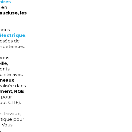
aires
x en
aucluse, les
 nous
électrique
,
posées de
ompétences.
 nous
lle,
ients
pointe avec
nneaux
réalisée dans
ement
,
RGE
s pour
ôt CITE).
s travaux,
gétique pour
. Vous
s