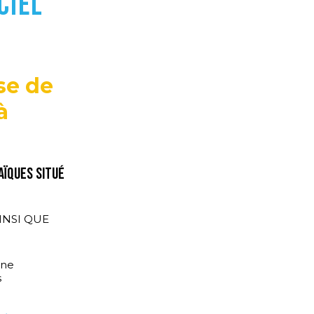
Ciel
se de
à
aïques situé
INSI QUE
une
s