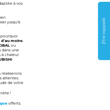
daptée à vos
ien
Être rappelé
ser jusqu’à
t pourquoi
l d’au moins
LOBAL
ou
s dans une
 à chaleur
UBISHI
 réaliserons
s attentes.
tude de votre
nète !
ique
offerts.