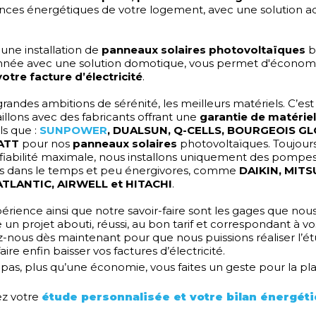
ces énergétiques de votre logement, avec une solution a
une installation de
panneaux solaires photovoltaïques
b
née avec une solution domotique, vous permet d'économi
otre facture d’électricité
.
grandes ambitions de sérénité, les meilleurs matériels. C’es
illons avec des fabricants offrant une
garantie de matérie
els que :
SUNPOWER
, DUALSUN, Q-CELLS, BOURGEOIS G
ATT
pour nos
panneaux solaires
photovoltaïques. Toujour
fiabilité maximale, nous installons uniquement des pompes
es dans le temps et peu énergivores, comme
DAIKIN, MITS
, ATLANTIC, AIRWELL et HITACHI
.
érience ainsi que notre savoir-faire sont les gages que nous
n projet abouti, réussi, au bon tarif et correspondant à vo
-nous dès maintenant pour que nous puissions réaliser l’é
faire enfin baisser vos factures d’électricité.
 pas, plus qu’une économie, vous faites un geste pour la pla
z votre
étude personnalisée et votre bilan énergét