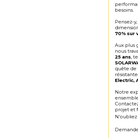
performan
besoins.
Pensez-y, 
dimension
70% sur v
Aux plus 
nous trava
25 ans
, t
SOLARW
quête de 
résistant
Electric
Notre exp
ensemble u
Contactez
projet et 
N’oubliez
Demande