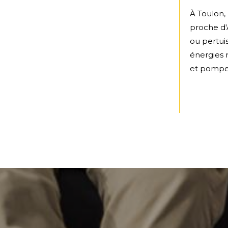
À Toulon,
proche d'
ou pertui
énergies 
et pompes