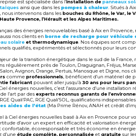
eprise est spécialisée dans l’
installation de
panneaux sol
taïques
ainsi que dans les
pompes à chaleur
. Situés à Ai
 nous intervenons dans les
bouches du Rhône, le Var, le V
Haute Provence, l’Hérault et les Alpes Maritimes.
ançais des énergies renouvelables basé à Aix en Provence,
aussi nos clients en
borne de recharge pour véhicule 
au solaire
et thermodynamique
. Nos équipes sont com
nnels qualifiés, expérimentés et sélectionnés pour leurs c
jeur de la transition énergétique dans le sud de la France,
ns régulièrement près de Toulon, Draguignan, Fréjus, Marsei
alon, Avignon, Orange, Pertuis, Manosque et Digne, nos cl
ers
comme
professionnels
, bénéficient d’un matériel de 
ntie fabricant
pouvant aller jusqu’à
30 ans pour leurs pa
 Ciel énergies nouvelles, c’est l’assurance d’une installation 
 de l’art par des
experts reconnus garants de l’environn
 RGE Quali’PAC, RGE Quali’SOL, qualifications indispensable
les aides de l’état
(Ma Prime Rénov, ANAH et crédit d’imp
el à Ciel énergies nouvelles basé à Aix en Provence pour vo
ertitude d’avoir un expert en efficacité et valorisation éner
t confortable, écoresponsable et très économe en énergie
z d’une
étude complète, personnalisée
et
gratuite
sur le