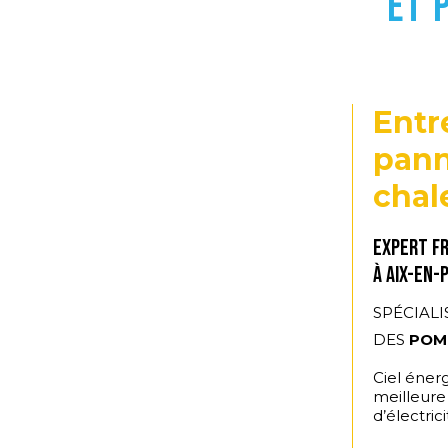
ET 
Entr
pann
chal
Expert Fr
à Aix-en-
SPÉCIALI
DES
POM
Ciel éner
meilleure
d’électrici