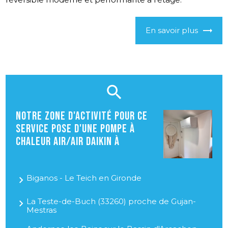
En savoir plus
Notre zone d'activité pour ce
service Pose d'une pompe à
chaleur air/air Daikin à
Biganos - Le Teich en Gironde
La Teste-de-Buch (33260) proche de Gujan-
Mestras